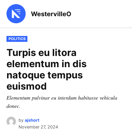
Skip
to
WestervilleO
content
POSTED
POLITICS
IN
Turpis eu litora
elementum in dis
natoque tempus
euismod
Elementum pulvinar eu interdum habitasse vehicula
donec.
by
ajshort
November 27, 2024