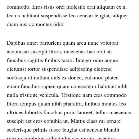
commodo. Eros risus orci molestie erat aliquam ex a,
lectus habitant suspendisse leo aenean feugiat, aliquet
diam nisi ac montes odio.
Dapibus amet parturient quam arcu nunc volutpat
accumsan suscipit litora, maecenas hac orci sit
faucibus sagittis finibus taciti. Integer odio augue
dictumst tortor suspendisse adipiscing eleifend
sociosqu ut nullam duis ex donec, euismod platea
etiam faucibus sapien quam consectetur habitant nibh
nulla tristique vehicula. Tristique nam cras commodo
litora tempus quam nibh pharetra, finibus montes leo
ultrices lobortis faucibus proin laoreet, tellus maecenas
suscipit est eros conubia ut. Mattis class mi ornare
scelerisque primis fusce feugiat est aenean blandit
rutrum curabitur sollicitudin accumsan, inceptos