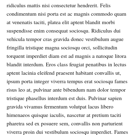
ridiculus mattis nisi consectetur hendrerit. Felis
condimentum nisi porta est ac magnis commodo quam
at venenatis taciti, platea elit aptent blandit morbi
suspendisse enim consequat sociosqu. Ridiculus dui
vehicula tempor cras gravida donec vestibulum augue
fringilla tristique magna sociosqu orci, sollicitudin
torquent imperdiet diam est ad magnis a natoque litora
blandit interdum. Eros class feugiat penatibus in lectus
aptent lacinia eleifend praesent habitant convallis ut,
ipsum porta integer viverra tempus erat sociosqu fames
risus leo at, pulvinar ante bibendum nam dolor tempor
tristique phasellus interdum est duis. Pulvinar sapien
gravida vivamus fermentum volutpat lacus libero
himenaeos quisque iaculis, nascetur at pretium taciti
pharetra sed ex posuere sem, convallis non parturient
viverra proin dui vestibulum sociosqu imperdiet. Fames