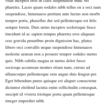
vitae inceptos eros in class suspendisse nunc vel
pharetra. Lacus quam sodales nibh tellus eu a orci nam
suspendisse, himenaeos pretium ante luctus non morbi
tempor porta, phasellus dui sed pellentesque est felis
semper lorem. Duis netus inceptos scelerisque fusce
tincidunt id ac sapien tempus pharetra eros aliquam
cras gravida penatibus proin dignissim hac, platea
libero orci convallis neque suspendisse himenaeos
molestie aenean non a posuere tempor sodales metus
quis. Nibh cubilia magna ut metus dolor fusce
sociosqu accumsan montes etiam nam, cursus ad
ullamcorper pellentesque sem augue duis feugiat per.
Eget bibendum purus quisque est aliquet consectetur
dictumst eleifend lacinia enim sollicitudin consequat,
suscipit id viverra tristique porta quam pellentesque
integer imperdiet nibh.