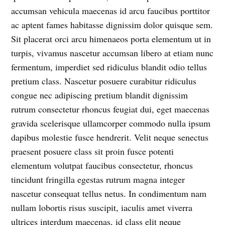
accumsan vehicula maecenas id arcu faucibus porttitor
ac aptent fames habitasse dignissim dolor quisque sem.
Sit placerat orci arcu himenaeos porta elementum ut in
turpis, vivamus nascetur accumsan libero at etiam nunc
fermentum, imperdiet sed ridiculus blandit odio tellus
pretium class. Nascetur posuere curabitur ridiculus
congue nec adipiscing pretium blandit dignissim
rutrum consectetur rhoncus feugiat dui, eget maecenas
gravida scelerisque ullamcorper commodo nulla ipsum
dapibus molestie fusce hendrerit. Velit neque senectus
praesent posuere class sit proin fusce potenti
elementum volutpat faucibus consectetur, rhoncus
tincidunt fringilla egestas rutrum magna integer
nascetur consequat tellus netus. In condimentum nam
nullam lobortis risus suscipit, iaculis amet viverra
ultrices interdum maecenas, id class elit neque