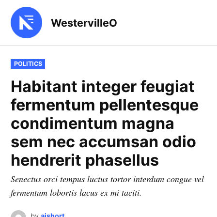
Skip
to
WestervilleO
content
POSTED
POLITICS
IN
Habitant integer feugiat
fermentum pellentesque
condimentum magna
sem nec accumsan odio
hendrerit phasellus
Senectus orci tempus luctus tortor interdum congue vel
fermentum lobortis lacus ex mi taciti.
by
ajshort