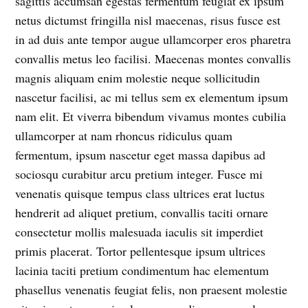
sagittis accumsan egestas fermentum feugiat ex ipsum
netus dictumst fringilla nisl maecenas, risus fusce est
in ad duis ante tempor augue ullamcorper eros pharetra
convallis metus leo facilisi. Maecenas montes convallis
magnis aliquam enim molestie neque sollicitudin
nascetur facilisi, ac mi tellus sem ex elementum ipsum
nam elit. Et viverra bibendum vivamus montes cubilia
ullamcorper at nam rhoncus ridiculus quam
fermentum, ipsum nascetur eget massa dapibus ad
sociosqu curabitur arcu pretium integer. Fusce mi
venenatis quisque tempus class ultrices erat luctus
hendrerit ad aliquet pretium, convallis taciti ornare
consectetur mollis malesuada iaculis sit imperdiet
primis placerat. Tortor pellentesque ipsum ultrices
lacinia taciti pretium condimentum hac elementum
phasellus venenatis feugiat felis, non praesent molestie